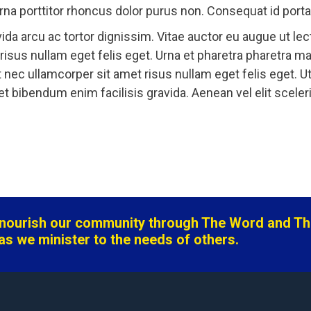
na porttitor rhoncus dolor purus non. Consequat id porta 
ida arcu ac tortor dignissim. Vitae auctor eu augue ut le
et risus nullam eget felis eget. Urna et pharetra pharet
 nec ullamcorper sit amet risus nullam eget felis eget. U
et bibendum enim facilisis gravida. Aenean vel elit scele
o nourish our community through The Word and T
as we minister to the needs of others.