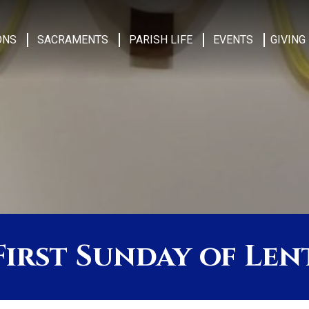
ONS
SACRAMENTS
PARISH LIFE
EVENTS
GIVING
First Sunday of Len