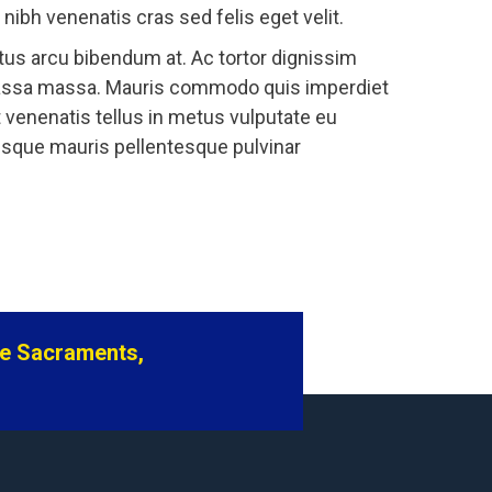
nibh venenatis cras sed felis eget velit.
ctus arcu bibendum at. Ac tortor dignissim
ra massa massa. Mauris commodo quis imperdiet
t venenatis tellus in metus vulputate eu
risque mauris pellentesque pulvinar
he Sacraments,